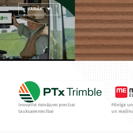
VAIRĀK
Inovatīvi risinājumi precīzai
Pilnīga un
lauksaimniecībai
un mašīna