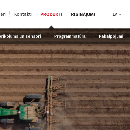
eri
Kontakti
PRODUKTI
RISINĀJUMI
LV
prīkojums un sensori
Programmatūra
Pakalpojumi