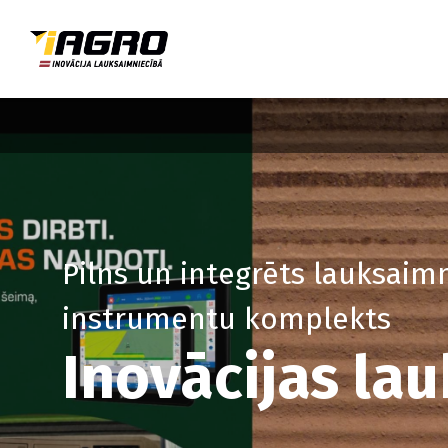
Pilns un integrēts lauksaim
instrumentu komplekts
Inovācijas la