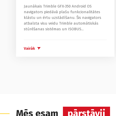
Jaunākais Trimble GFX-350 Android OS
navigators piedāvā plašu funkcionalitātes
klāstu un ērtu uzstādīšanu. Šis navigators
atbalsta visu veidu Trimble automātiskās
stūrēšanas sistēmas un ISOBUS...
Vairāk
Mēs esam
pārstāvji