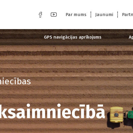
Par mums
Jaunumi
Partn
GPS navigācijas aprīkojums
A
niecības
uksaimniecībā